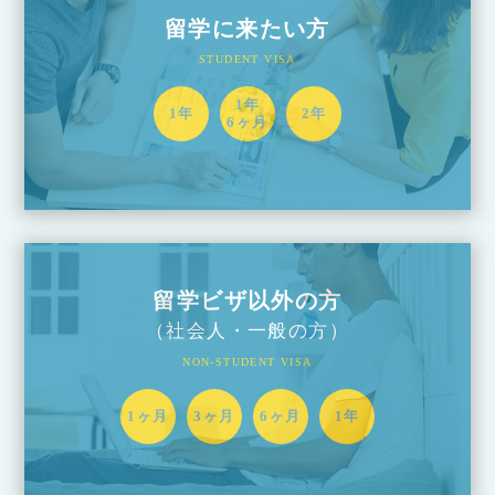
留学に来たい方
STUDENT VISA
1年
1年
2年
6ヶ月
留学ビザ以外の方
（社会人・一般の方）
NON-STUDENT VISA
1ヶ月
3ヶ月
6ヶ月
1年