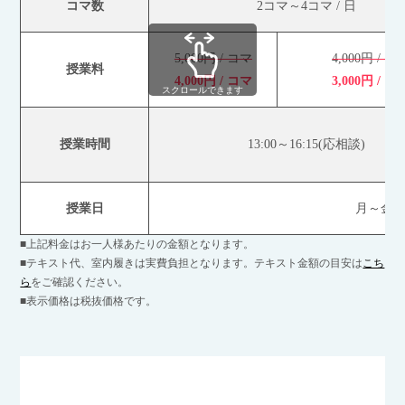
コマ数
2コマ～4コマ / 日
5,000円 / コマ
4,000円 / コ
授業料
4,000円 / コマ
3,000円 / コ
スクロールできます
授業時間
13:00～16:15(応相談)
授業日
月～金(
■上記料金はお一人様あたりの金額となります。
■テキスト代、室内履きは実費負担となります。テキスト金額の目安は
こち
ら
をご確認ください。
■表示価格は税抜価格です。