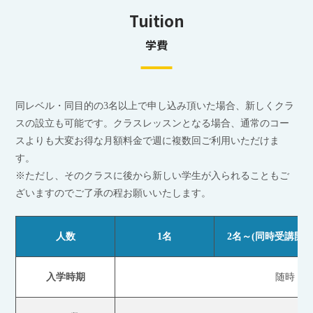
Tuition
学費
同レベル・同目的の3名以上で申し込み頂いた場合、新しくクラ
スの設立も可能です。クラスレッスンとなる場合、通常のコー
スよりも大変お得な月額料金で週に複数回ご利用いただけま
す。
※ただし、そのクラスに後から新しい学生が入られることもご
ざいますのでご了承の程お願いいたします。
人数
1名
2名～(同時受講開始
入学時期
随時 