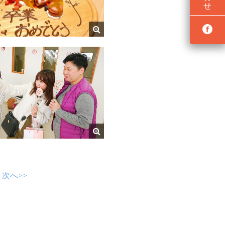
せ
次へ>>