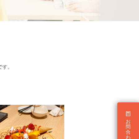
です。
お
問
合
わ