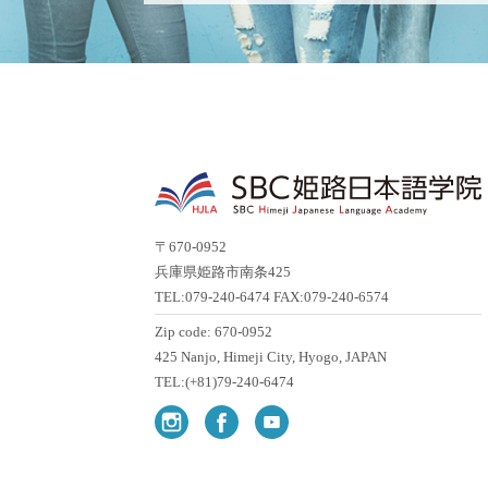
〒670‐0952
兵庫県姫路市南条425
TEL:079-240-6474 FAX:079-240-6574
Zip code: 670-0952
425 Nanjo, Himeji City, Hyogo, JAPAN
TEL:(+81)79-240-6474